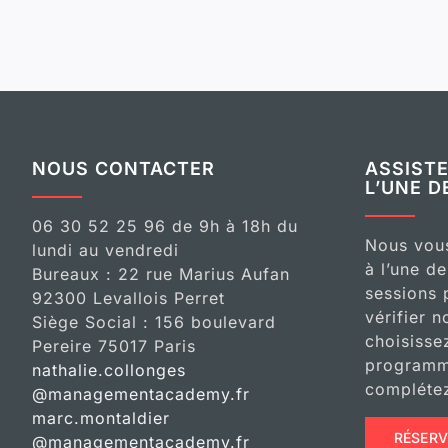
NOUS CONTACTER
ASSIST
L’UNE D
06 30 52 25 96 de 9h à 18h du
Nous vous
lundi au vendredi
à l’une d
Bureaux : 22 rue Marius Aufan
sessions 
92300 Levallois Perret
vérifier n
Siège Social : 156 boulevard
choisisse
Pereire 75017 Paris
programme
nathalie.collonges
complétez
@managementacademy.fr
marc.montaldier
RÉSERV
@managementacademy.fr