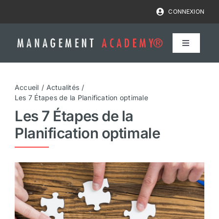
Passer
CONNEXION
au
contenu
NAVIGA
À
BASCUL
Formations
Accueil
Actualités
Les 7 Étapes de la Planification optimale
Coaching
Les 7 Étapes de la
Planification optimale
Bilan compétences
Financer
Formateurs