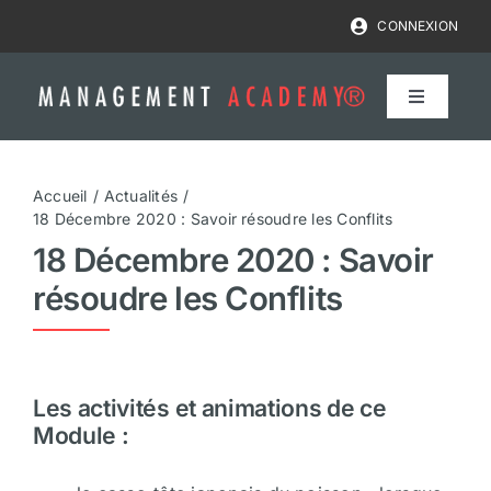
Passer
CONNEXION
au
contenu
NAVIGA
À
BASCUL
Formations
Accueil
Actualités
18 Décembre 2020 : Savoir résoudre les Conflits
Coaching
18 Décembre 2020 : Savoir
résoudre les Conflits
Bilan compétences
Financer
Les activités et animations de ce
Module :
Formateurs